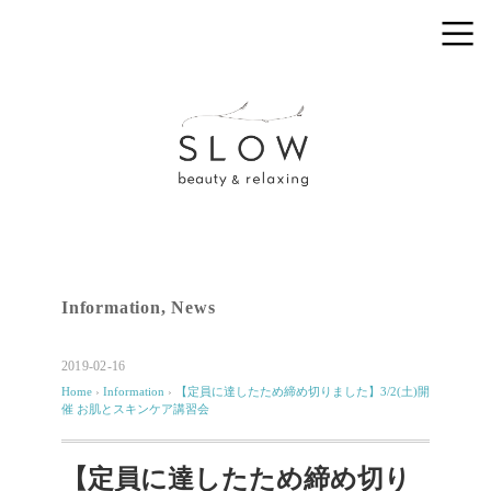
Information
,
News
2019-02-16
Home
›
Information
›
【定員に達したため締め切りました】3/2(土)開
催 お肌とスキンケア講習会
【定員に達したため締め切り