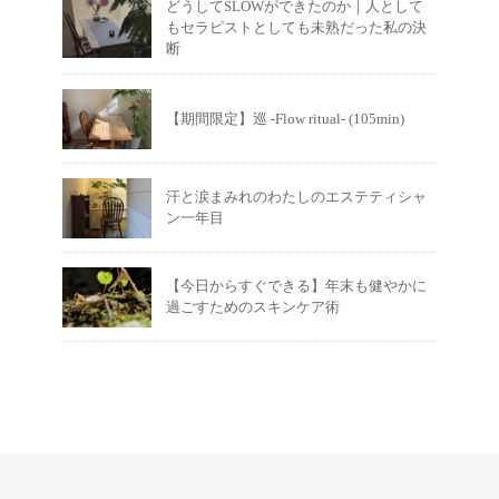
どうしてSLOWができたのか｜人として
もセラピストとしても未熟だった私の決
断
【期間限定】巡 -Flow ritual- (105min)
汗と涙まみれのわたしのエステティシャ
ン一年目
【今日からすぐできる】年末も健やかに
過ごすためのスキンケア術