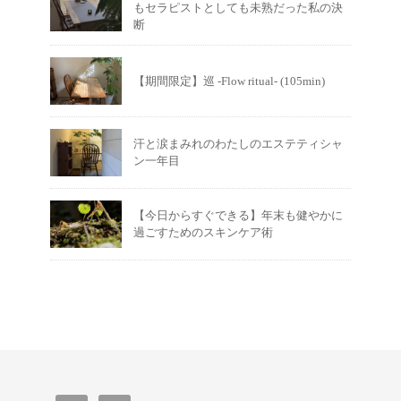
もセラピストとしても未熟だった私の決
断
【期間限定】巡 -Flow ritual- (105min)
汗と涙まみれのわたしのエステティシャ
ン一年目
【今日からすぐできる】年末も健やかに
過ごすためのスキンケア術